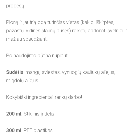
procesą.
Ploną ir jautrią odą turinčias vietas (kaklo, iškirptės,
pažastų, vidinės šlaunų pusės) reikėtų apdoroti švelniai ir
mažiau spaudžiant.
Po naudojimo būtina nuplauti.
Sudėtis
: mangų sviestas, vynuogių kauliukų aliejus,
migdolų aliejus.
Kokybiški ingredientai, rankų darbo!
200 ml
. Stiklinis įndelis
300 ml
. PET plastikas