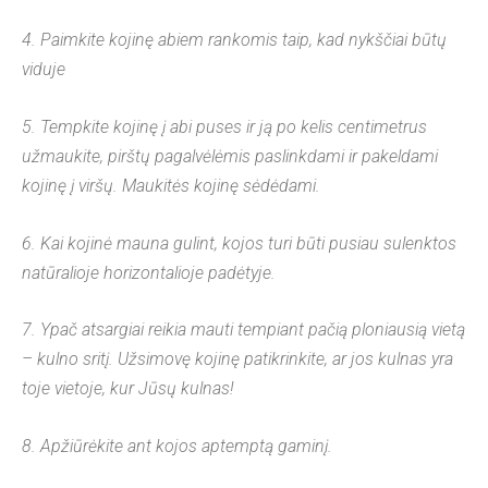
4. Paimkite kojinę abiem rankomis taip, kad nykščiai būtų
viduje
5. Tempkite kojinę į abi puses ir ją po kelis centimetrus
užmaukite, pirštų pagalvėlėmis paslinkdami ir pakeldami
kojinę į viršų. Maukitės kojinę sėdėdami.
6. Kai kojinė mauna gulint, kojos turi būti pusiau sulenktos
natūralioje horizontalioje padėtyje.
7. Ypač atsargiai reikia mauti tempiant pačią ploniausią vietą
– kulno sritį. Užsimovę kojinę patikrinkite, ar jos kulnas yra
toje vietoje, kur Jūsų kulnas!
8. Apžiūrėkite ant kojos aptemptą gaminį.