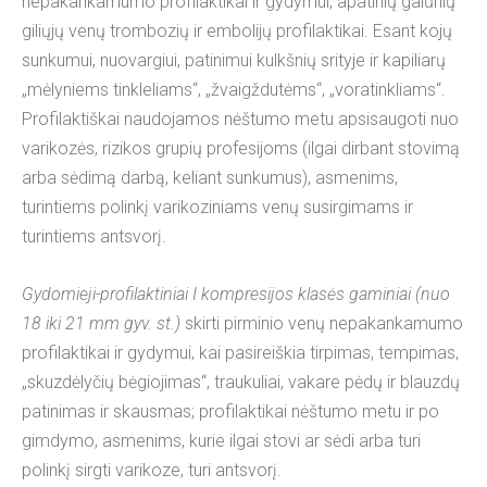
nepakankamumo profilaktikai ir gydymui, apatinių galūnių
giliųjų venų trombozių ir embolijų profilaktikai. Esant kojų
sunkumui, nuovargiui, patinimui kulkšnių srityje ir kapiliarų
„mėlyniems tinkleliams“, „žvaigždutėms“, „voratinkliams“.
Profilaktiškai naudojamos nėštumo metu apsisaugoti nuo
varikozės, rizikos grupių profesijoms (ilgai dirbant stovimą
arba sėdimą darbą, keliant sunkumus), asmenims,
turintiems polinkį varikoziniams venų susirgimams ir
turintiems antsvorį.
Gydomieji-profilaktiniai I kompresijos klasės gaminiai (nuo
18 iki 21 mm gyv. st.)
skirti pirminio venų nepakankamumo
profilaktikai ir gydymui, kai pasireiškia tirpimas, tempimas,
„skuzdėlyčių bėgiojimas“, traukuliai, vakare pėdų ir blauzdų
patinimas ir skausmas; profilaktikai nėštumo metu ir po
gimdymo, asmenims, kurie ilgai stovi ar sėdi arba turi
polinkį sirgti varikoze, turi antsvorį.