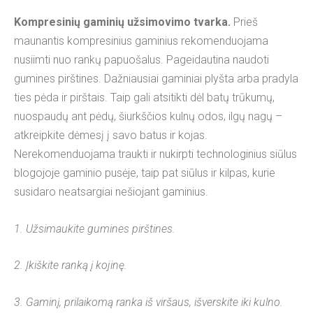
Kompresinių gaminių užsimovimo tvarka.
Prieš
maunantis kompresinius gaminius rekomenduojama
nusiimti nuo rankų papuošalus. Pageidautina naudoti
gumines pirštines. Dažniausiai gaminiai plyšta arba pradyla
ties pėda ir pirštais. Taip gali atsitikti dėl batų trūkumų,
nuospaudų ant pėdų, šiurkščios kulnų odos, ilgų nagų –
atkreipkite dėmesį į savo batus ir kojas.
Nerekomenduojama traukti ir nukirpti technologinius siūlus
blogojoje gaminio pusėje, taip pat siūlus ir kilpas, kurie
susidaro neatsargiai nešiojant gaminius.
1. Užsimaukite gumines pirštines.
2. Įkiškite ranką į kojinę.
3. Gaminį, prilaikomą ranka iš viršaus, išverskite iki kulno.