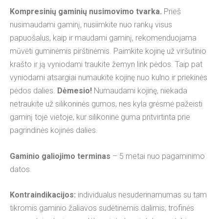
Kompresinių gaminių nusimovimo tvarka.
Prieš
nusimaudami gaminį, nusiimkite nuo rankų visus
papuošalus, kaip ir maudami gaminį, rekomenduojama
mūvėti guminėmis pirštinėmis. Paimkite kojinę už viršutinio
krašto ir ją vyniodami traukite žemyn link pėdos. Taip pat
vyniodami atsargiai numaukite kojinę nuo kulno ir priekinės
pėdos dalies.
Dėmesio!
Numaudami kojinę, niekada
netraukite už silikoninės gumos, nes kyla grėsmė pažeisti
gaminį toje vietoje, kur silikoninė guma pritvirtinta prie
pagrindinės kojinės dalies.
Gaminio galiojimo terminas
– 5 metai nuo pagaminimo
datos.
Kontraindikacijos:
individualus nesuderinamumas su tam
tikromis gaminio žaliavos sudėtinėmis dalimis; trofinės