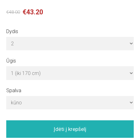
€43.20
€48.00
Dydis
Ūgis
Spalva
Įdėti į krepšelį