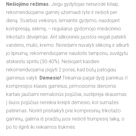
Nešiojimo režimas.
Jeigu gydytojas nenurodė kitaip,
rekomenduojame gaminį užsimauti ryte ir nešioti per
dieną. Svarbus veiksnys, lemiantis gydymo, naudojant
kompresiją, sėkmę, – reguliarus gydomojo medicininio
trikotažo dėvėjimas. Ant silikoninės juostos negali patekti
vandens, muilo, kremo. Norėdami nuvalyti silikoną ir atkurti
jo lipnumą, rekomenduojame naudotis tamponu, suvilgytu
atskiestu spiritu (30-40%). Nešiojant kasdien
rekomenduojama įsigyti 2 poras, kad būtų patogiau
gaminius valyti.
Dėmesio!
Tinkamai pagal dydį parinkus II
kompresijos klasės gaminius, pirmosiomis dienomis
kartais jaučiami nemalonūs pojūčiai, sustiprėja skausmas.
Į šiuos pojūčius nereikia kreipti dėmesio, kol sumažės
patinimas. Norint prisitaikyti prie kompresinių trikotažo
gaminių, galima iš pradžių juos nešioti trumpesnį laiką, o
po to ilginti iki reikiamos trukmės.