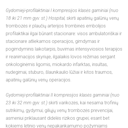
Gydomieji-profilaktiniai I kompresijos klasės gaminiai (nuo
18 iki 21 mm gyv. st.) Hospital,
skirti apatinių galūnių venų
trombozės ir plaučių arterijos trombinės embolijos
profilaktikai ilgai būnant stacionare: visos ambulatoriškai ir
stacionare atliekamos operacijos, gimdymas ir
pogimdyminis laikotarpis, buvimas intensyviosios terapijos
ir reanimacijos skyriuje, ilgalaikis lovos režimas sergant
onkologinėmis ligomis, miokardo infarktas, insultas,
nudegimai, stuburo, šlaunikaulio lūžiai ir kitos traumos,
apatinių galūnių venų operacijos.
Gydomieji-profilaktiniai II kompresijos klasės gaminiai (nuo
23 iki 32 mm gyv. st.)
skirti varikozės, kai nesama trofinių
sutrikimų, gydymui; giliųjų venų trombozės prevencijai,
asmeniui priklausant didelės rizikos grupei; esant bet
kokiems lėtinio venų nepakankamumo požymiams