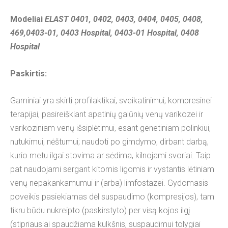
Modeliai
ELAST 0401, 0402, 0403, 0404, 0405, 0408,
469,0403-01, 0403 Hospital, 0403-01 Hospital, 0408
Hospital
Paskirtis:
Gaminiai yra skirti profilaktikai, sveikatinimui, kompresinei
terapijai, pasireiškiant apatinių galūnių venų varikozei ir
varikoziniam venų išsiplėtimui, esant genetiniam polinkiui,
nutukimui, nėštumui; naudoti po gimdymo, dirbant darbą,
kurio metu ilgai stovima ar sėdima, kilnojami svoriai. Taip
pat naudojami sergant kitomis ligomis ir vystantis lėtiniam
venų nepakankamumui ir (arba) limfostazei. Gydomasis
poveikis pasiekiamas dėl suspaudimo (kompresijos), tam
tikru būdu nukreipto (paskirstyto) per visą kojos ilgį
(stipriausiai spaudžiama kulkšnis, suspaudimui tolygiai