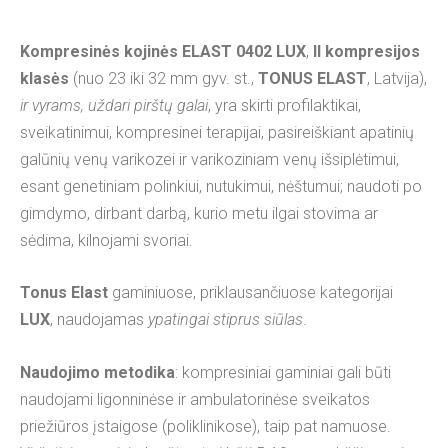
Kompresinės kojinės ELAST 0402 LUX
,
II kompresijos
klasės
(nuo 23 iki 32 mm gyv. st.,
TONUS ELAST
, Latvija),
ir vyrams, uždari pirštų galai
, yra skirti profilaktikai,
sveikatinimui, kompresinei terapijai, pasireiškiant apatinių
galūnių venų varikozei ir varikoziniam venų išsiplėtimui,
esant genetiniam polinkiui, nutukimui, nėštumui; naudoti po
gimdymo, dirbant darbą, kurio metu ilgai stovima ar
sėdima, kilnojami svoriai.
Tonus Elast
gaminiuose, priklausančiuose kategorijai
LUX
, naudojamas
ypatingai stiprus siūlas
.
Naudojimo metodika
: kompresiniai gaminiai gali būti
naudojami ligonninėse ir ambulatorinėse sveikatos
priežiūros įstaigose (poliklinikose), taip pat namuose.