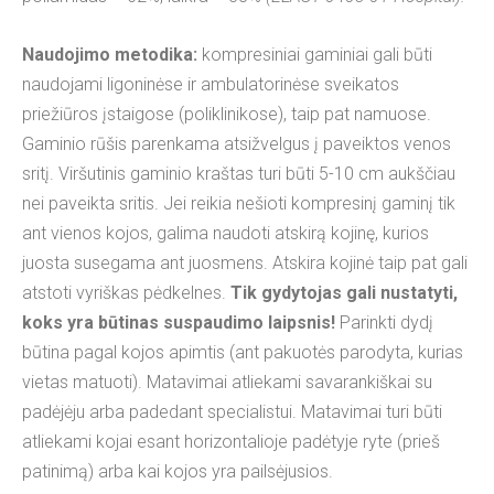
Naudojimo metodika:
kompresiniai gaminiai gali būti
naudojami ligoninėse ir ambulatorinėse sveikatos
priežiūros įstaigose (poliklinikose), taip pat namuose.
Gaminio rūšis parenkama atsižvelgus į paveiktos venos
sritį. Viršutinis gaminio kraštas turi būti 5-10 cm aukščiau
nei paveikta sritis. Jei reikia nešioti kompresinį gaminį tik
ant vienos kojos, galima naudoti atskirą kojinę, kurios
juosta susegama ant juosmens. Atskira kojinė taip pat gali
atstoti vyriškas pėdkelnes.
Tik gydytojas gali nustatyti,
koks yra būtinas suspaudimo laipsnis!
Parinkti dydį
būtina pagal kojos apimtis (ant pakuotės parodyta, kurias
vietas matuoti). Matavimai atliekami savarankiškai su
padėjėju arba padedant specialistui. Matavimai turi būti
atliekami kojai esant horizontalioje padėtyje ryte (prieš
patinimą) arba kai kojos yra pailsėjusios.