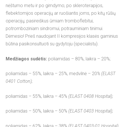
nėštumo metu ir po gimdymo; po skleroterapijos,
flebektomijos operacijų ar ruošiantis joms, po kitų rūšių
operacijų; pasireiškus ūmiam tromboflebitui,
potromboziniam sindromui, potrauminiam tinimui.
Dėmesio! Prieš naudojant II kompresijos klasės gaminius
būtina pasikonsultuoti su gydytoju (specialistu).
Medžiagos sudėtis:
poliamidas – 80%, laikra – 20%;
poliamidas – 55%, laikra – 25%, medvilnė – 20
% (ELAST
0401 Cotton);
poliamidas – 55%, laikra – 45%
(ELAST 0408 Hospital);
poliamidas – 50%, laikra – 50%
(ELAST 0403 Hospital);
poliamidas – 62%, laikra – 38%
(ELAST 0403-01 Hospital).