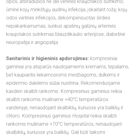
opos, atsiradusios ne dėl veninės kraujotakos sutrikimo;
ūminė kojų minkštųjų audinių infekcija, įskaitant rožę; kojų
odos vietinės infekcijos, dekompensuotas širdies
nepakankamumas, sunkus apatinių galūnių arterinės
kraujotakos sutrikimas blauzdikaulio arterijose; diabetinė
neuropatija ir angiopatija.
Sanitarinis ir higieninis apdorojimas:
kompresiniai
gaminiai yra atsparūs naudojamiems kremams, tepalams,
bet kaupiantis liekamosioms medžiagoms, dulkėms ir
epidermio dalelėms siūlai nusitrina. Rekomenduojame
kasdien skalbti rankomis. Kompresinius gaminius reikia
skalbti rankomis muiliname +40°С temperatūros
vandenyje, nenaudojant skalbiklių, kuriuose yra baliklių ir
chloro. Kompresinius gaminius
Hospital
reikia skalbti
rankomis muiliname +70°С temperatūros, nenaudojant
skalbiklių, kuriuose yra baliklių. Gali būti taikomi