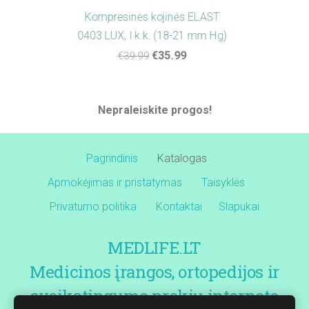
Nepraleiskite progos!
Pagrindinis
Katalogas
Apmokėjimas ir pristatymas
Taisyklės
Privatumo politika
Kontaktai
Slapukai
MEDLIFE.LT
Medicinos įrangos, ortopedijos ir
sveikatingumo prekių interneto