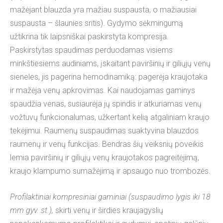
mažėjant blauzda yra mažiau suspausta, o mažiausiai
suspausta – šlaunies sritis). Gydymo sėkmingumą
užtikrina tik laipsniškai paskirstyta kompresija.
Paskirstytas spaudimas perduodamas visiems
minkštiesiems audiniams, įskaitant paviršinių ir giliųjų venų
sieneles, jis pagerina hemodinamiką: pagerėja kraujotaka
ir mažėja venų apkrovimas. Kai naudojamas gaminys
spaudžia venas, susiaurėja jų spindis ir atkuriamas venų
vožtuvų funkcionalumas, užkertant kelią atgaliniam kraujo
tekėjimui. Raumenų suspaudimas suaktyvina blauzdos
raumenų ir venų funkcijas. Bendras šių veiksnių poveikis
lemia paviršinių ir giliųjų venų kraujotakos pagreitėjimą,
kraujo klampumo sumažėjimą ir apsaugo nuo trombozės.
Profilaktiniai kompresiniai gaminiai (suspaudimo lygis iki 18
mm gyv. st.),
skirti venų ir širdies kraujagyslių