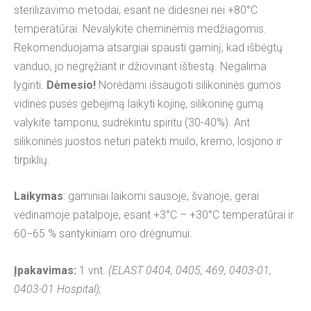
sterilizavimo metodai, esant ne didesnei nei +80°C
temperatūrai. Nevalykite cheminėmis medžiagomis.
Rekomenduojama atsargiai spausti gaminį, kad išbėgtų
vanduo, jo negręžiant ir džiovinant ištiestą. Negalima
lyginti.
Dėmesio!
Norėdami išsaugoti silikoninės gumos
vidinės pusės gebėjimą laikyti kojinę, silikoninę gumą
valykite tamponu, sudrėkintu spiritu (30-40%). Ant
silikoninės juostos neturi patekti muilo, kremo, losjono ir
tirpiklių.
Laikymas
: gaminiai laikomi sausoje, švarioje, gerai
vėdinamoje patalpoje, esant +3°C – +30°C temperatūrai ir
60−65 % santykiniam oro drėgnumui.
Įpakavimas:
1 vnt.
(ELAST 0404, 0405, 469, 0403-01,
0403-01 Hospital);