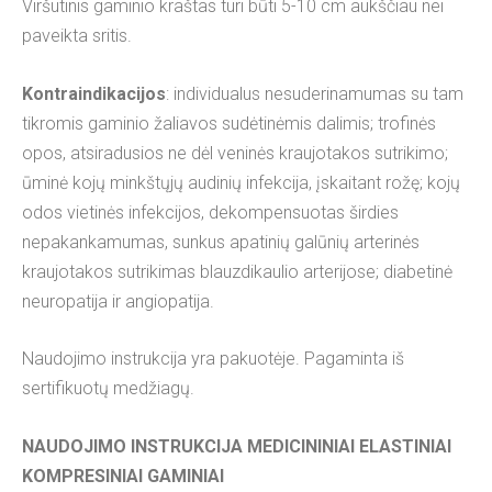
Viršutinis gaminio kraštas turi būti 5-10 cm aukščiau nei
paveikta sritis.
Kontraindikacijos
: individualus nesuderinamumas su tam
tikromis gaminio žaliavos sudėtinėmis dalimis; trofinės
opos, atsiradusios ne dėl veninės kraujotakos sutrikimo;
ūminė kojų minkštųjų audinių infekcija, įskaitant rožę; kojų
odos vietinės infekcijos, dekompensuotas širdies
nepakankamumas, sunkus apatinių galūnių arterinės
kraujotakos sutrikimas blauzdikaulio arterijose; diabetinė
neuropatija ir angiopatija.
Naudojimo instrukcija yra pakuotėje. Pagaminta iš
sertifikuotų medžiagų.
NAUDOJIMO INSTRUKCIJA MEDICININIAI ELASTINIAI
KOMPRESINIAI GAMINIAI